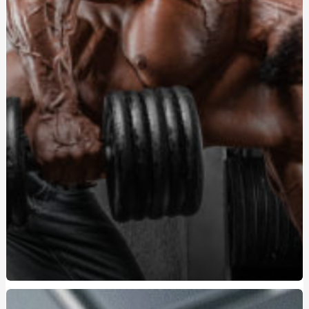
Серебряные кулоны с именем: стиль, символика и
значение
Автошкола Константа-ГС: обучитесь вождению на
Виноградаре с комфортом и уверенностью
Як просування сайтів в Інтернеті здатне зробити
бізнес більш прибутковим
Найкращі Труни в Києві: Як Обрати Ідеальний Варіант
для Останнього Шляху
Як відремонтувати лобовое скло: найкращі сервіси
Курси поліграфологів: шлях до затребуваної професії в
Україні
Заміна лобового скла в Києві: коли, чому і де краще
зробити
Marshall: культовий звук, легендарний дизайн і
надійність для українських меломанів