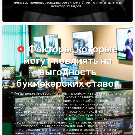
непредвиденных реакциях организма.Стоит отметить, что в
некоторых видов...
Факторы, которые
могут повлиять на
выгодность
букмекерских ставок
Когда делаете ставки на спорт, важно учитывать несколько
факторов, которые могут повлиять на их
выгодность:Исследование и анализПроведение
исследований и анализ статистических данных поможет вам
получить более полное представление о командах, игроках,
форме и других факторах, влияющих на исход матчей. Чем
больше информации вы соберете, тем лучше вы сможете
оценить шансы и принять более обоснованные
решения.Экспертиза и знанияЕсли у вас есть экспертиза в
определенном виде спорта или командах, вы можете
использовать это знание в своих ставках. Следите за
новостями, трендами и обновлениями, чтобы быть в курсе