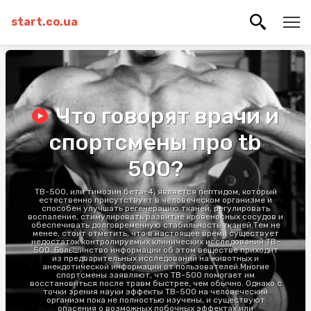
start.co.ua
Что говорят врачи и
спортсмены про tb
500?
TB-500, или тимозин бета-4, является пептидом, который
естественно присутствует в человеческом организме и
способен улучшать регенерацию тканей, регулировать
воспаление, стимулировать развитие кровеносных сосудов и
обеспечивать долговременную стабильность тканей.Тем не
менее, стоит отметить, что в настоящее время существует
недостаток контролируемых клинических исследований TB-
500. Большинство информации об этом веществе приходит
из предварительных исследований на животных и
анекдотической информации от пользователей.Многие
спортсмены заявляют, что TB-500 помогает им
восстановиться после травм быстрее, чем обычно. Однако с
точки зрения науки эффекты TB-500 на человеческий
организм пока не полностью изучены, и существуют
опасения о возможных побочных эффектах или