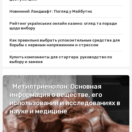
Новинний Ландшафт: Погляд у Майбутнє
Рейтинг українських онлайн казино: огляд та поради
щодо вибору
Как правильно выбрать успокоительные средства для
борьбы с нервным напряжением и стрессом
Купить компоненты для стартера: руководство по
выбору и замене
Топ дождевиков для повседневного использования:
стиль и защита от дождя
Метилтриенолон: Основная
Де і за якою ціною купити габіон: від виробника до
информация о веществе, его
монтажу
использовании и исследованиях в
Саркофаги Київ: Традиції та сучасність
науке и медицине
Преимущества использования самосвальных
полуприцепов в строительстве и сельском хозяйстве