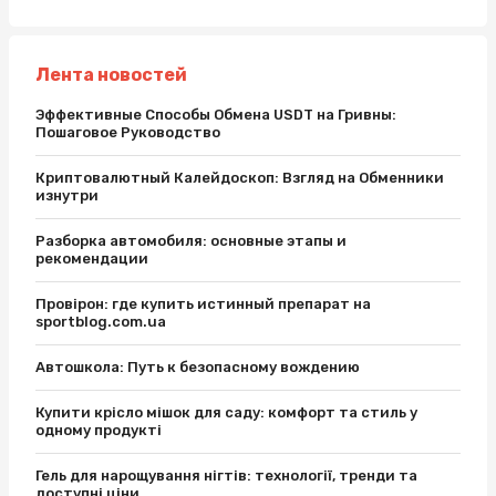
Лента новостей
Эффективные Способы Обмена USDT на Гривны:
Пошаговое Руководство
Криптовалютный Калейдоскоп: Взгляд на Обменники
изнутри
Разборка автомобиля: основные этапы и
рекомендации
Провірон: где купить истинный препарат на
sportblog.com.ua
Автошкола: Путь к безопасному вождению
Купити крісло мішок для саду: комфорт та стиль у
одному продукті
Гель для нарощування нігтів: технології, тренди та
доступні ціни