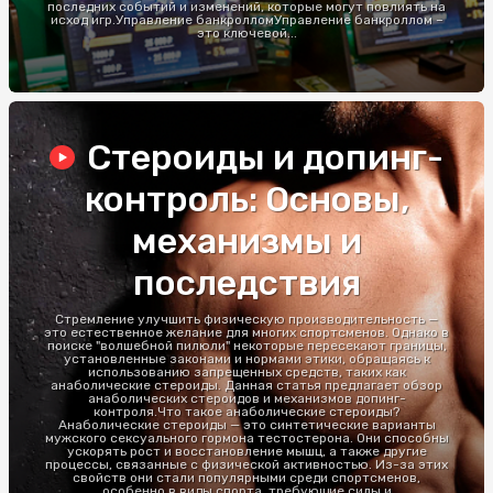
последних событий и изменений, которые могут повлиять на
исход игр.Управление банкролломУправление банкроллом –
это ключевой...
Стероиды и допинг-
контроль: Основы,
механизмы и
последствия
Стремление улучшить физическую производительность —
это естественное желание для многих спортсменов. Однако в
поиске "волшебной пилюли" некоторые пересекают границы,
установленные законами и нормами этики, обращаясь к
использованию запрещенных средств, таких как
анаболические стероиды. Данная статья предлагает обзор
анаболических стероидов и механизмов допинг-
контроля.Что такое анаболические стероиды?
Анаболические стероиды — это синтетические варианты
мужского сексуального гормона тестостерона. Они способны
ускорять рост и восстановление мышц, а также другие
процессы, связанные с физической активностью. Из-за этих
свойств они стали популярными среди спортсменов,
особенно в виды спорта, требующие силы и