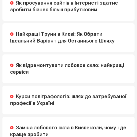
Як просування сайтів в Інтернеті здатне
зробити бізнес більш прибутковим
Найкращі Труни в Києві: Як Обрати
Ідеальний Варіант для Останнього Шляху
Як відремонтувати лобовое скло: найкращі
сервіси
Курси поліграфологів: шлях до затребуваної
професії в Україні
Заміна лобового скла в Києві: коли, чому і де
краще зробити