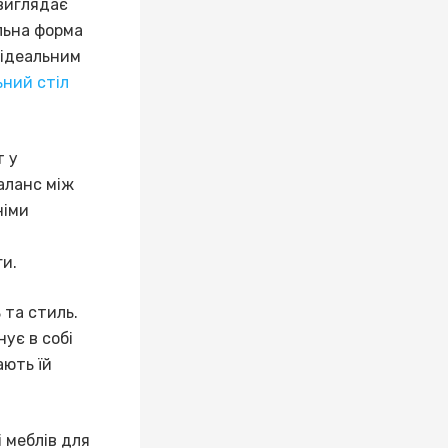
 виглядає
льна форма
 ідеальним
ьний стіл
т у
аланс між
німи
и.
 та стиль.
нує в собі
ають їй
і меблів для