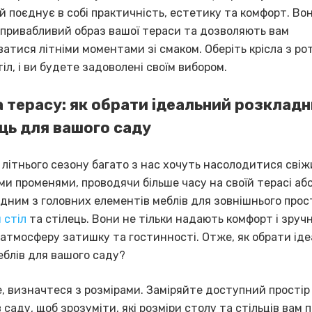
й поєднує в собі практичність, естетику та комфорт. Во
привабливий образ вашої тераси та дозволяють вам
тися літніми моментами зі смаком. Оберіть крісла з ро
іл, і ви будете задоволені своїм вибором.
а терасу: як обрати ідеальний розкладн
ець для вашого саду
 літнього сезону багато з нас хочуть насолодитися свіж
и променями, проводячи більше часу на своїй терасі або 
одним з головних елементів меблів для зовнішнього прос
 стіл
та стілець. Вони не тільки надають комфорт і зручні
атмосферу затишку та гостинності. Отже, як обрати ід
еблів для вашого саду?
, визначтеся з розмірами. Заміряйте доступний простір
в саду, щоб зрозуміти, які розміри столу та стільців вам п