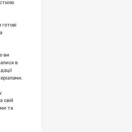
 стилю
 готові
а
о ви
шалися в
дації
теріалами.
у
а свій
ми та