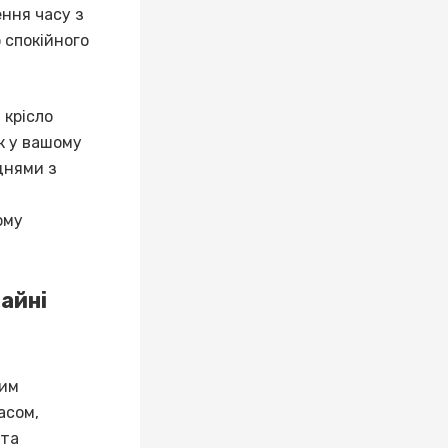
ення часу з
 спокійного
 крісло
к у вашому
днями з
ому
зайні
ним
асом,
 та