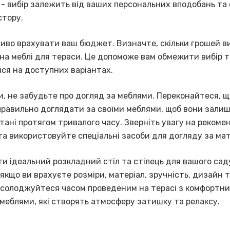
ї - вибір залежить від ваших персональних вподобань та
стору.
иво врахувати ваш бюджет. Визначте, скільки грошей ви
на меблі для тераси. Це допоможе вам обмежити вибір т
ся на доступних варіантах.
, не забудьте про догляд за меблями. Переконайтеся, щ
 правильно доглядати за своїми меблями, щоб вони зали
ані протягом тривалого часу. Зверніть увагу на рекомен
та використовуйте спеціальні засоби для догляду за ма
ти ідеальний розкладний стіл та стілець для вашого сад
якщо ви врахуєте розміри, матеріал, зручність, дизайн т
солоджуйтеся часом проведеним на терасі з комфортни
меблями, які створять атмосферу затишку та релаксу.