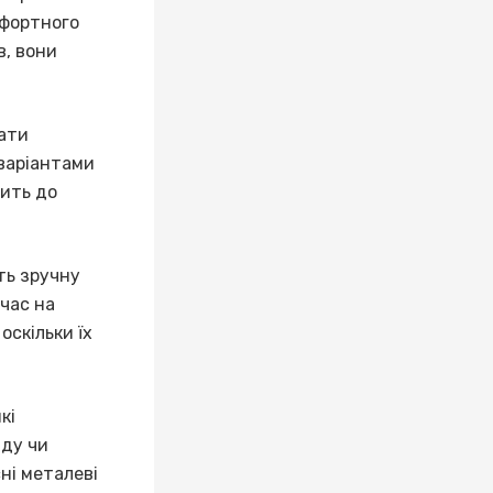
мфортного
в, вони
вати
 варіантами
дить до
ть зручну
 час на
оскільки їх
які
аду чи
ні металеві