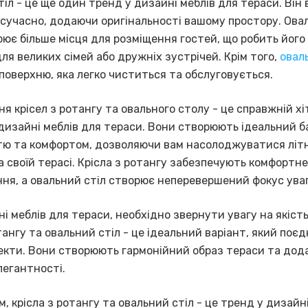
іл - це ще один тренд у дизайні меблів для тераси. Він
 сучасно, додаючи оригінальності вашому простору. Ова
рює більше місця для розміщення гостей, що робить його
ля великих сімей або дружніх зустрічей. Крім того,
овал
поверхню, яка легко чиститься та обслуговується.
я крісел з ротангу та овального столу - це справжній хі
дизайні меблів для тераси. Вони створюють ідеальний б
тю та комфортом, дозволяючи вам насолоджуватися літ
 своїй терасі. Крісла з ротангу забезпечують комфортне
ня, а овальний стіл створює неперевершений фокус уваг
і меблів для тераси, необхідно звернути увагу на якість
тангу та овальний стіл - це ідеальний варіант, який поєд
екти. Вони створюють гармонійний образ тераси та дод
легантності.
, крісла з ротангу та овальний стіл - це тренд у дизайн