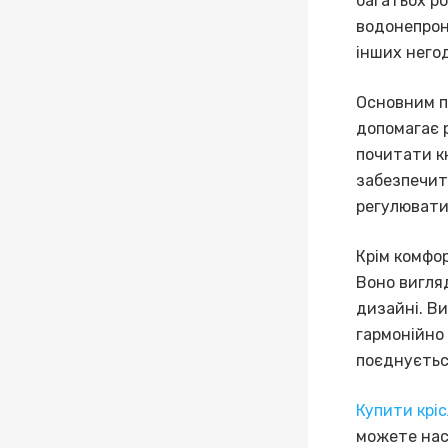
багатьох ро
водонепрон
інших негод
Основним пе
допомагає 
почитати кн
забезпечит
регулювати
Крім комфо
Воно вигля
дизайні. Ви
гармонійно 
поєднуєтьс
Купити кріс
можете нас