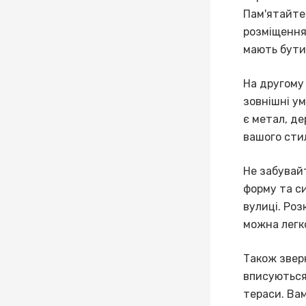
Пам'ятайте
розміщення 
мають бути
На другому 
зовнішні ум
є метал, де
вашого сти
Не забувайт
форму та си
вулиці. Роз
можна легко
Також зверн
вписуються
тераси. Вам