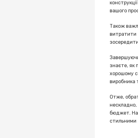
конструкці
вашого про
Також важл
витратити 
зосередити
Завершуючи
знаєте, як
хорошому ст
виробника 
Отже, обра
нескладно, 
бюджет. На
стильними 