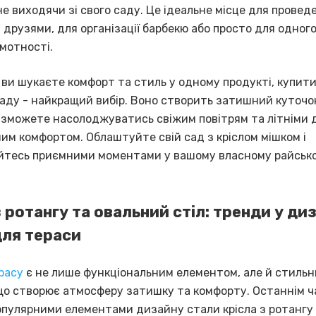
е виходячи зі свого саду. Це ідеальне місце для провед
друзями, для організації барбекю або просто для одного
мотності.
ви шукаєте комфорт та стиль у одному продукті, купити
саду - найкращий вибір. Воно створить затишний куточо
и зможете насолоджуватись свіжим повітрям та літніми 
им комфортом. Облаштуйте свій сад з кріслом мішком і
тесь приємними моментами у вашому власному райськ
з ротангу та овальний стіл: тренди у ди
для тераси
расу
є не лише функціональним елементом, але й стиль
що створює атмосферу затишку та комфорту. Останнім ч
опулярними елементами дизайну стали крісла з ротангу