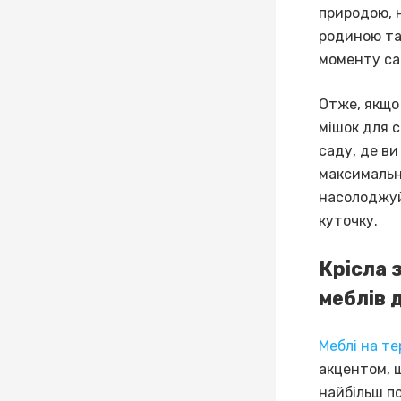
природою, н
родиною та 
моменту са
Отже, якщо 
мішок для 
саду, де в
максимальн
насолоджуй
куточку.
Крісла 
меблів 
Меблі на те
акцентом, 
найбільш п