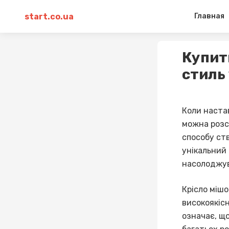
start.co.ua
Главная
Купит
стиль
Коли настав
можна розс
способу ств
унікальний
насолоджув
Крісло мішо
високоякісн
означає, щ