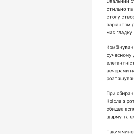
Овальний ст
стильно та
столу ство
варіантом д
має гладку 
Комбінуванн
сучасному 
елегантніс
вечорами на
розташуван
При обиранн
Крісла з ро
обидва асп
шарму та е
Таким чином