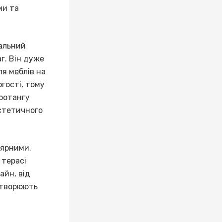
ми та
ральний
г. Він дуже
ля меблів на
огості, тому
 ротангу
естетичного
ярними.
 терасі
айн, від
створюють