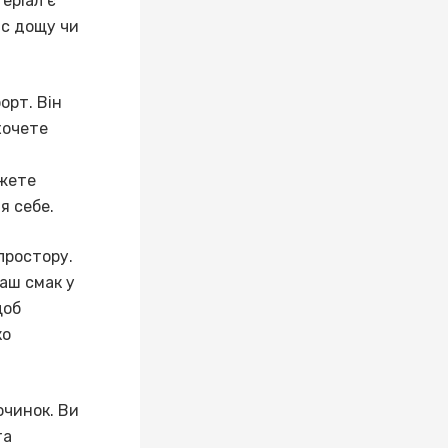
еріал є
ас дощу чи
орт. Він
хочете
ожете
я себе.
простору.
аш смак у
щоб
ко
очинок. Ви
та