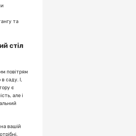
ни
тангу та
ий стіл
им повітрям
в саду. І,
тору є
сть, але і
еальний
 на вашій
отрібні.