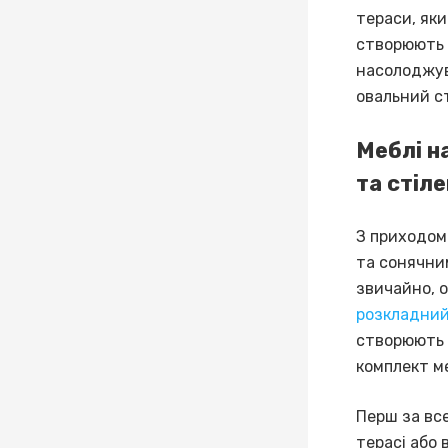
тераси, яки
створюють 
насолоджува
овальний ст
Меблі н
та стіл
З приходом
та сонячним
звичайно, 
розкладний
створюють 
комплект м
Перш за все
терасі або 