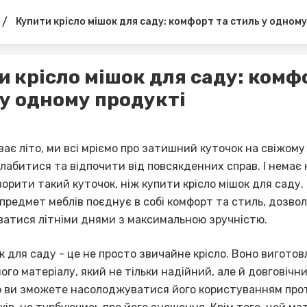
/
Купити крісло мішок для саду: комфорт та стиль у одному
и крісло мішок для саду: комф
 у одному продукті
ає літо, ми всі мріємо про затишний куточок на свіжому 
лабитися та відпочити від повсякденних справ. І немає
орити такий куточок, ніж купити крісло мішок для саду.
 предмет меблів поєднує в собі комфорт та стиль, дозво
атися літніми днями з максимальною зручністю.
к для саду - це не просто звичайне крісло. Воно виготов
ого матеріалу, який не тільки надійний, але й довговічни
о ви зможете насолоджуватися його користуванням про