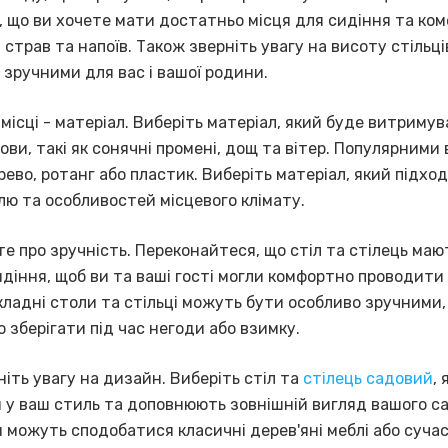
, що ви хочете мати достатньо місця для сидіння та ко
страв та напоїв. Також зверніть увагу на висоту стільці
 зручними для вас і вашої родини.
місці - матеріал. Виберіть матеріал, який буде витриму
ови, такі як сонячні промені, дощ та вітер. Популярними
рево, ротанг або пластик. Виберіть матеріал, який підхо
лю та особливостей місцевого клімату.
е про зручність. Переконайтеся, що стіл та стілець маю
діння, щоб ви та ваші гості могли комфортно проводити
кладні столи та стільці можуть бути особливо зручними, 
 зберігати під час негоди або взимку.
іть увагу на дизайн. Виберіть стіл та
стілець садовий
, 
 у ваш стиль та доповнюють зовнішній вигляд вашого с
 можуть сподобатися класичні дерев'яні меблі або сучас