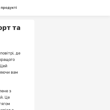
 продукті
орт та
повітрі, де
 кращого
 Цей
ляючи вам
лене з
й. Це
тягом