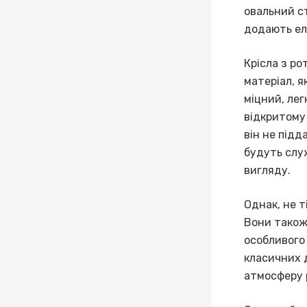
овальний с
додають еле
Крісла з ро
матеріал, я
міцний, лег
відкритому 
він не підд
будуть слу
вигляду.
Однак, не т
Вони також
особливого 
класичних 
атмосферу 