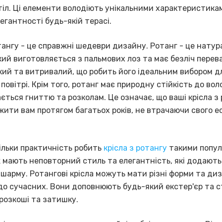
тіл. Ці елементи володіють унікальними характеристика
гантності будь-якій терасі.
тангу - це справжні шедеври дизайну. Ротанг - це нату
кий виготовляється з пальмових лоз та має безліч перева
кий та витривалий, що робить його ідеальним вибором д
повітрі. Крім того, ротанг має природну стійкість до вол
ається гниттю та розколам. Це означає, що ваші крісла з
жити вам протягом багатьох років, не втрачаючи свого 
ільки практичність робить
крісла з ротангу
такими попул
 мають неповторний стиль та елегантність, які додають
шарму. Ротангові крісла можуть мати різні форми та диз
до сучасних. Вони доповнюють будь-який екстер'єр та 
розкоші та затишку.