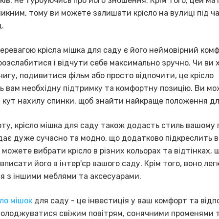
ків, не турбуючись про його зношення. Крім того, цей мат
икним, тому ви можете залишати крісло на вулиці під ч
.
ревагою крісла мішка для саду є його неймовірний комф
розслабитися і відчути себе максимально зручно. Чи ви 
игу, подивитися фільм або просто відпочити, це крісло
ь вам необхідну підтримку та комфортну позицію. Ви м
 кут нахилу спинки, щоб знайти найкраще положення дл
рту, крісло мішка для саду також додасть стиль вашому 
дає дуже сучасно та модно, що додатково підкреслить в
 можете вибрати крісло в різних кольорах та відтінках, 
вписати його в інтер'єр вашого саду. Крім того, воно лег
я з іншими меблями та аксесуарами.
ло мішок
для саду - це інвестиція у ваш комфорт та відп
олоджуватися свіжим повітрям, сонячними променями 