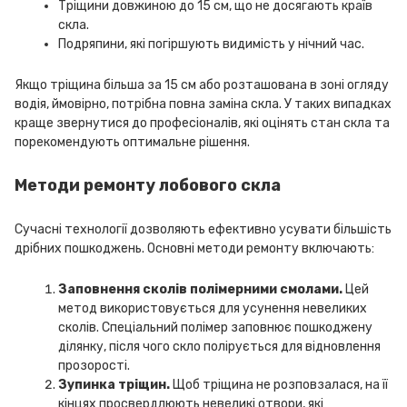
Тріщини довжиною до 15 см, що не досягають країв
скла.
Подряпини, які погіршують видимість у нічний час.
Якщо тріщина більша за 15 см або розташована в зоні огляду
водія, ймовірно, потрібна повна заміна скла. У таких випадках
краще звернутися до професіоналів, які оцінять стан скла та
порекомендують оптимальне рішення.
Методи ремонту лобового скла
Сучасні технології дозволяють ефективно усувати більшість
дрібних пошкоджень. Основні методи ремонту включають:
Заповнення сколів полімерними смолами.
Цей
метод використовується для усунення невеликих
сколів. Спеціальний полімер заповнює пошкоджену
ділянку, після чого скло полірується для відновлення
прозорості.
Зупинка тріщин.
Щоб тріщина не розповзалася, на її
кінцях просвердлюють невеликі отвори, які