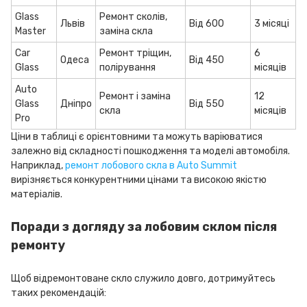
Glass
Ремонт сколів,
Львів
Від 600
3 місяці
Master
заміна скла
Car
Ремонт тріщин,
6
Одеса
Від 450
Glass
полірування
місяців
Auto
Ремонт і заміна
12
Glass
Дніпро
Від 550
скла
місяців
Pro
Ціни в таблиці є орієнтовними та можуть варіюватися
залежно від складності пошкодження та моделі автомобіля.
Наприклад,
ремонт лобового скла в Auto Summit
вирізняється конкурентними цінами та високою якістю
матеріалів.
Поради з догляду за лобовим склом після
ремонту
Щоб відремонтоване скло служило довго, дотримуйтесь
таких рекомендацій: