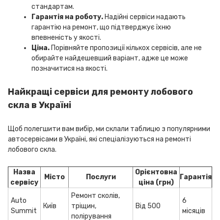
стандартам.
Гарантія на роботу.
Надійні сервіси надають
гарантію на ремонт, що підтверджує їхню
впевненість у якості.
Ціна.
Порівняйте пропозиції кількох сервісів, але не
обирайте найдешевший варіант, адже це може
позначитися на якості.
Найкращі сервіси для ремонту лобового
скла в Україні
Щоб полегшити вам вибір, ми склали таблицю з популярними
автосервісами в Україні, які спеціалізуються на ремонті
лобового скла.
Назва
Орієнтовна
Місто
Послуги
Гарантія
сервісу
ціна (грн)
Ремонт сколів,
Auto
6
Київ
тріщин,
Від 500
Summit
місяців
полірування