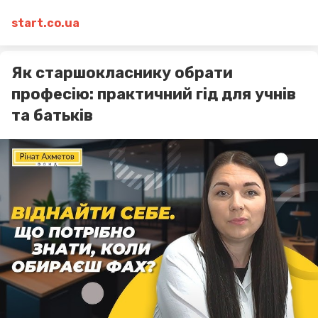
start.co.ua
Як старшокласнику обрати
професію: практичний гід для учнів
та батьків