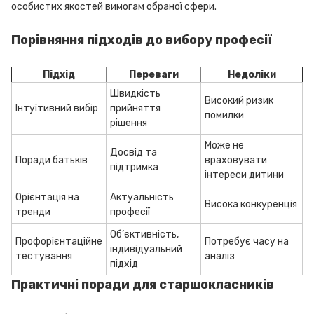
особистих якостей вимогам обраної сфери.
Порівняння підходів до вибору професії
Підхід
Переваги
Недоліки
Швидкість
Високий ризик
Інтуїтивний вибір
прийняття
помилки
рішення
Може не
Досвід та
Поради батьків
враховувати
підтримка
інтереси дитини
Орієнтація на
Актуальність
Висока конкуренція
тренди
професії
Об’єктивність,
Профорієнтаційне
Потребує часу на
індивідуальний
тестування
аналіз
підхід
Практичні поради для старшокласників