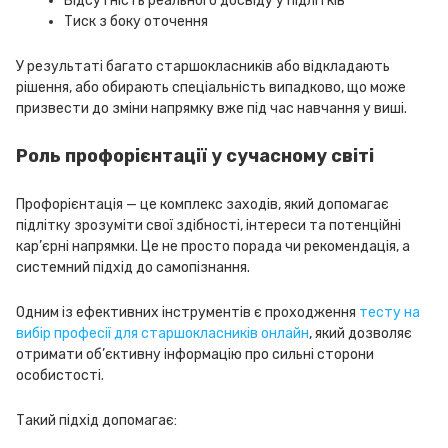
Відсутність реального досвіду у підлітків
Тиск з боку оточення
У результаті багато старшокласників або відкладають
рішення, або обирають спеціальність випадково, що може
призвести до зміни напрямку вже під час навчання у виші.
Роль профорієнтації у сучасному світі
Профорієнтація — це комплекс заходів, який допомагає
підлітку зрозуміти свої здібності, інтереси та потенційні
кар’єрні напрямки. Це не просто порада чи рекомендація, а
системний підхід до самопізнання.
Одним із ефективних інструментів є проходження
тесту на
вибір професії для старшокласників онлайн
, який дозволяє
отримати об’єктивну інформацію про сильні сторони
особистості.
Такий підхід допомагає: