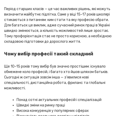
Період старших класів — це час важливих рішень, які можуть
визначити майбутнє підлітка. Саме у віці 15–17 років школярі
стикаються з питанням: ким стати та яку професію обрати.
Для багатьох це виклик, адже сучасний ринок праці в Україні
швидко змінюється, а кількість можливостей лише зростає.
Тому профорієнтація стає не просто корисною, а необхідною
складовою підготовки до дорослого життя.
Чому вибір професії такий складний
Ще 10–15 років тому вибір був значно простішим: існувало
обмежене коло професій, і багато хто йшов шляхом батьків.
Сьогодні ж ситуація зовсім інша — з’явилися нові
спеціальності, дистанційна робота, фриланс та глобальні
можливості.
Понад сотні актуальних професій і спеціалізацій
Швидкі зміни на ринку праці
Висока конкуренція у популярних сферах