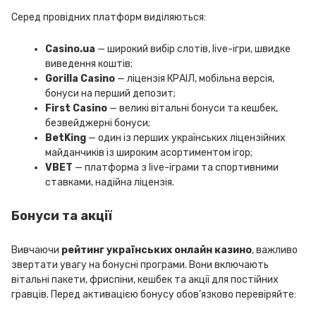
Серед провідних платформ виділяються:
Casino.ua
— широкий вибір слотів, live-ігри, швидке
виведення коштів;
Gorilla Casino
— ліцензія КРАІЛ, мобільна версія,
бонуси на перший депозит;
First Casino
— великі вітальні бонуси та кешбек,
безвейджерні бонуси;
BetKing
— один із перших українських ліцензійних
майданчиків із широким асортиментом ігор;
VBET
— платформа з live-іграми та спортивними
ставками, надійна ліцензія.
Бонуси та акції
Вивчаючи
рейтинг українських онлайн казино
, важливо
звертати увагу на бонусні програми. Вони включають
вітальні пакети, фриспіни, кешбек та акції для постійних
гравців. Перед активацією бонусу обов’язково перевіряйте: