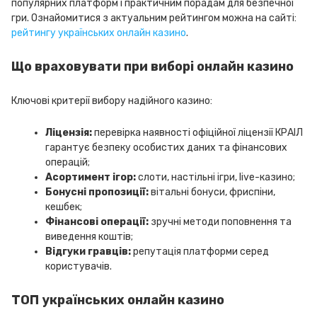
популярних платформ і практичним порадам для безпечної
гри. Ознайомитися з актуальним рейтингом можна на сайті:
рейтингу українських онлайн казино
.
Що враховувати при виборі онлайн казино
Ключові критерії вибору надійного казино:
Ліцензія:
перевірка наявності офіційної ліцензії КРАІЛ
гарантує безпеку особистих даних та фінансових
операцій;
Асортимент ігор:
слоти, настільні ігри, live-казино;
Бонусні пропозиції:
вітальні бонуси, фриспіни,
кешбек;
Фінансові операції:
зручні методи поповнення та
виведення коштів;
Відгуки гравців:
репутація платформи серед
користувачів.
ТОП українських онлайн казино