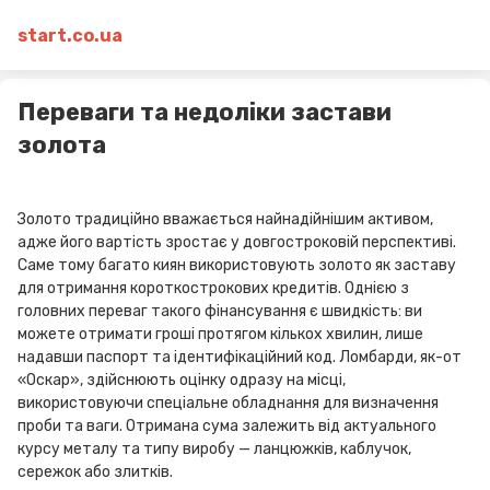
start.co.ua
Переваги та недоліки застави
золота
Золото традиційно вважається найнадійнішим активом,
адже його вартість зростає у довгостроковій перспективі.
Саме тому багато киян використовують золото як заставу
для отримання короткострокових кредитів. Однією з
головних переваг такого фінансування є швидкість: ви
можете отримати гроші протягом кількох хвилин, лише
надавши паспорт та ідентифікаційний код. Ломбарди, як-от
«Оскар», здійснюють оцінку одразу на місці,
використовуючи спеціальне обладнання для визначення
проби та ваги. Отримана сума залежить від актуального
курсу металу та типу виробу — ланцюжків, каблучок,
сережок або злитків.