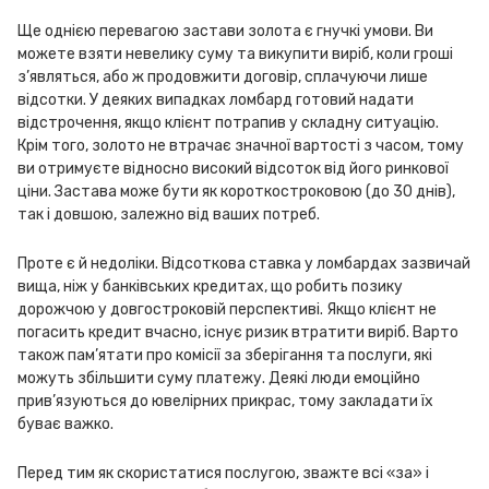
Ще однією перевагою застави золота є гнучкі умови. Ви
можете взяти невелику суму та викупити виріб, коли гроші
з’являться, або ж продовжити договір, сплачуючи лише
відсотки. У деяких випадках ломбард готовий надати
відстрочення, якщо клієнт потрапив у складну ситуацію.
Крім того, золото не втрачає значної вартості з часом, тому
ви отримуєте відносно високий відсоток від його ринкової
ціни. Застава може бути як короткостроковою (до 30 днів),
так і довшою, залежно від ваших потреб.
Проте є й недоліки. Відсоткова ставка у ломбардах зазвичай
вища, ніж у банківських кредитах, що робить позику
дорожчою у довгостроковій перспективі. Якщо клієнт не
погасить кредит вчасно, існує ризик втратити виріб. Варто
також пам’ятати про комісії за зберігання та послуги, які
можуть збільшити суму платежу. Деякі люди емоційно
прив’язуються до ювелірних прикрас, тому закладати їх
буває важко.
Перед тим як скористатися послугою, зважте всі «за» і