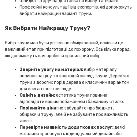
Швидка та зручна доставка по Києву та Україні.
Професійні консультації від експертів, які допоможуть
вибрати найкращий варіант труни.
Як Вибрати Найкращу Труну?
Вибір труни має бути ретельно обміркований, оскільки це
важливий етап при підготовці до похорону. Ось кілька порад,
які допоможуть вам зробити правильний вибір:
Зверніть увагу на матеріал:
вибір матеріалу
впливає на ціну та зовнішній вигляд труни. Дерев'яні
труни з дорогих порід дерева є класичним варіантом
для елегантного вигляду.
Оцініть дизайн:
естетика труни повинна
відповідати вашим побажанням і бажаному стилю.
Порівняйте ціни:
не забувайте про бюджет,
обираючи труну, але й не забувайте про важливість
якості.
Перевірте наявність додаткових послуг:
деякі
магазини пропонують індивідуальний дизайн або