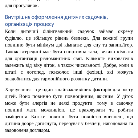
для прогулянок. 
Внутрішнє оформлення дитячих садочків, 
організація процесу
Коли дитячий білінгвальний садочок займає окрему 
будівлю, це збільшує рівень безпеки. Для кожної групи 
повинно бути мінімум дві кімнати: для сну та занять/ігор. 
Також всередині має бути спортивна зала, велика кімната 
для організації різноманітних свят. Кількість вихователів 
залежить від віку діток, а також чисельності. Добре, коли в 
штаті є логопед, психолог, інші фахівці, які можуть 
знадобитись для гармонійного розвитку дитини. 
Харчування – це один з найважливіших факторів для росту 
дітей. Воно повинно бути повноцінним, якісним. У діток 
може бути алергія не деякі продукти, тому в садочку 
повинні мати можливість це враховувати та робити 
заміщення. Батьки повинні бути повністю впевнені, що 
дитина добре доглянута, перебуває у безпеці, нагодована та 
задоволена доглядом.