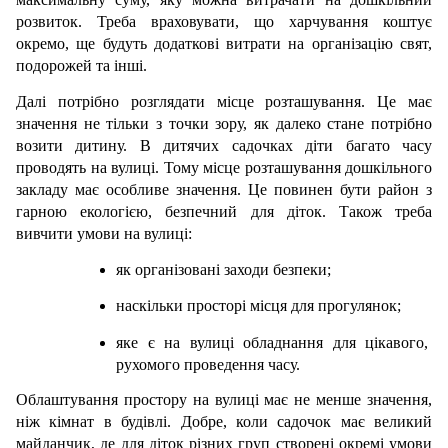
розвиток. Треба враховувати, що харчування коштує 
окремо, ще будуть додаткові витрати на організацію свят, 
подорожей та інші.
Далі потрібно розглядати місце розташування. Це має 
значення не тільки з точки зору, як далеко стане потрібно 
возити дитину. В дитячих садочках діти багато часу 
проводять на вулиці. Тому місце розташування дошкільного 
закладу має особливе значення. Це повинен бути район з 
гарною екологією, безпечний для діток. Також треба 
вивчити умови на вулиці:
як організовані заходи безпеки;
наскільки просторі місця для прогулянок;
яке є на вулиці обладнання для цікавого, 
рухомого проведення часу.
Облаштування простору на вулиці має не менше значення, 
ніж кімнат в будівлі. Добре, коли садочок має великий 
майданчик, де для діток різних груп створені окремі умови 