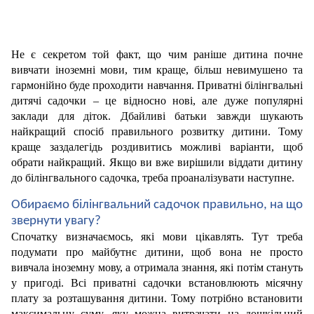
Не є секретом той факт, що чим раніше дитина почне 
вивчати іноземні мови, тим краще, більш невимушено та 
гармонійно буде проходити навчання. Приватні білінгвальні 
дитячі садочки – це відносно нові, але дуже популярні 
заклади для діток. Дбайливі батьки завжди шукають 
найкращий спосіб правильного розвитку дитини. Тому 
краще заздалегідь роздивитись можливі варіанти, щоб 
обрати найкращий. Якщо ви вже вирішили віддати дитину 
до білінгвального садочка, треба проаналізувати наступне.
Обираємо білінгвальний садочок правильно, на що 
звернути увагу?
Спочатку визначаємось, які мови цікавлять. Тут треба 
подумати про майбутнє дитини, щоб вона не просто 
вивчала іноземну мову, а отримала знання, які потім стануть 
у пригоді. Всі приватні садочки встановлюють місячну 
плату за розташування дитини. Тому потрібно встановити 
максимальну суму, яку можна витрачати на дошкільний 