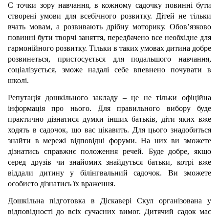
С точки зору навчання, в кожному садочку повинні бути 
створені умови для всебічного розвитку. Дітей не тільки 
вчать мовам, а розвивають дрібну моторику. Обов’язково 
повинні бути творчі заняття, передбачено все необхідне для 
гармонійного розвитку. Тільки в таких умовах дитина добре 
розвинеться, пристосується для подальшого навчання, 
соціалізується, зможе надалі себе впевнено почувати в 
школі.
Репутація дошкільного закладу – це не тільки офіційна 
інформація про нього. Для правильного вибору буде 
практично дізнатися думки інших батьків, діти яких вже 
ходять в садочок, що вас цікавить. Для цього знадобиться 
знайти в мережі відповідні форуми. На них ви зможете 
дізнатись справжнє положення речей. Буде добре, якщо 
серед друзів чи знайомих знайдуться батьки, котрі вже 
віддали дитину у білінгвальний садочок. Ви зможете 
особисто дізнатись їх враження.
Дошкільна підготовка в Діскавері Скул організована у 
відповідності до всіх сучасних вимог. Дитячий садок має 