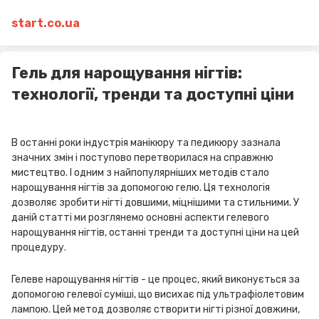
start.co.ua
Гель для нарощування нігтів:
технології, тренди та доступні ціни
В останні роки індустрія манікюру та педикюру зазнала
значних змін і поступово перетворилася на справжню
мистецтво. І одним з найпопулярніших методів стало
нарощування нігтів за допомогою гелю. Ця технологія
дозволяє зробити нігті довшими, міцнішими та стильними. У
даній статті ми розглянемо основні аспекти гелевого
нарощування нігтів, останні тренди та доступні ціни на цей
процедуру.
Гелеве нарощування нігтів - це процес, який виконується за
допомогою гелевої суміші, що висихає під ультрафіолетовим
лампою. Цей метод дозволяє створити нігті різної довжини,