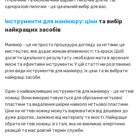
гігієнічний та економічний варіант пилочки для нігтів,
одноразові пилочки - це ідеальний вибір для вас.
Інструменти для манікюру: ціни
та вибір
найкращих засобів
Манікюр - це не просто процедура догляду за нігтями, це
мистецтво, яке додає жінкам впевненості та краси. Щоб
досягти ідеального результату, необхідно мати в арсеналі
якісні та ефективні інструменти. У цій статті ми розглянемо
різні види інструментів для манікюру, їх ціни та як вибрати
найкращі засоби.
Один з найважливіших інструментів для манікюру - це нігтеві
ножиці. Вони використовуються для обрізання нігтьової
пластини та видалення шкірки навколо нігтьової пластини.
Ціни на нігтеві ножиці можуть варіюватися від дешевих до
дуже дорогих, залежно від матеріалу та якості. Найкраще
обрати нігтеві ножиці зі сталі, яка не викликає алергічних
реакцій та має довгий термін служби.