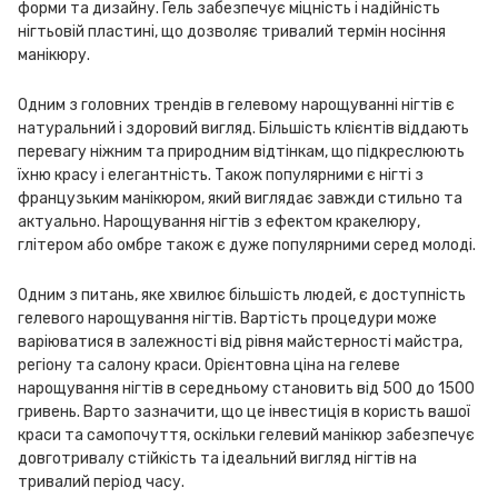
форми та дизайну. Гель забезпечує міцність і надійність
нігтьовій пластині, що дозволяє тривалий термін носіння
манікюру.
Одним з головних трендів в гелевому нарощуванні нігтів є
натуральний і здоровий вигляд. Більшість клієнтів віддають
перевагу ніжним та природним відтінкам, що підкреслюють
їхню красу і елегантність. Також популярними є нігті з
французьким манікюром, який виглядає завжди стильно та
актуально. Нарощування нігтів з ефектом кракелюру,
глітером або омбре також є дуже популярними серед молоді.
Одним з питань, яке хвилює більшість людей, є доступність
гелевого нарощування нігтів. Вартість процедури може
варіюватися в залежності від рівня майстерності майстра,
регіону та салону краси. Орієнтовна ціна на гелеве
нарощування нігтів в середньому становить від 500 до 1500
гривень. Варто зазначити, що це інвестиція в користь вашої
краси та самопочуття, оскільки гелевий манікюр забезпечує
довготривалу стійкість та ідеальний вигляд нігтів на
тривалий період часу.