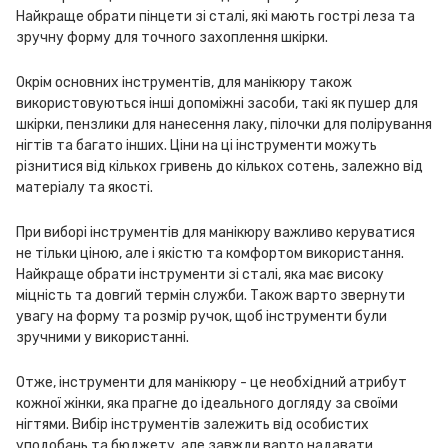
Найкраще обрати пінцети зі сталі, які мають гострі леза та
зручну форму для точного захоплення шкірки.
Окрім основних інструментів, для манікюру також
використовуються інші допоміжні засоби, такі як пушер для
шкірки, пензлики для нанесення лаку, пілочки для полірування
нігтів та багато інших. Ціни на ці інструменти можуть
різнитися від кількох гривень до кількох сотень, залежно від
матеріалу та якості.
При виборі інструментів для манікюру важливо керуватися
не тільки ціною, але і якістю та комфортом використання.
Найкраще обрати інструменти зі сталі, яка має високу
міцність та довгий термін служби. Також варто звернути
увагу на форму та розмір ручок, щоб інструменти були
зручними у використанні.
Отже, інструменти для манікюру - це необхідний атрибут
кожної жінки, яка прагне до ідеального догляду за своїми
нігтями. Вибір інструментів залежить від особистих
уподобань та бюджету, але завжди варто надавати