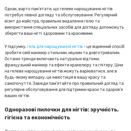
Однак, варто пам'ятати, що гелеве нарощування нігтів
потребує певної догляду та обслуговування. Регулярний
візит до майстра, правильне видалення гелю та
використання спеціальних засобів для догляду допоможуть
зберегти ваші нігті здоровими та красивими.
У підсумку,
гель для нарощування нігтів
- це відмінний спосіб
зробити свій манікюр стильним, міцним та довготривалим.
Останні тренди включають натуральні відтінки,
французький манікюр та ефекти кракелюру та глітеру. Ціни
на гелеве нарощування нігтів можуть варіюватися, але в
будь-якому випадку, це інвестиція в вашу красу та
самопочуття. Завжди пам'ятайте про правильний догляд та
регулярне обслуговування для підтримки краси та здоров'я
ваших нігтів.
Одноразові пилочки для нігтів: зручність,
гігієна та економічність