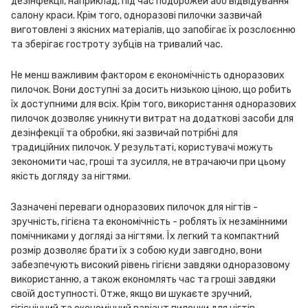
дезінфекції, наприклад, під час подорожей або відвідування
салону краси. Крім того, одноразові пилочки зазвичай
виготовлені з якісних матеріалів, що запобігає їх розслоєнню
та зберігає гостроту зубців на тривалий час.
Не менш важливим фактором є економічність одноразових
пилочок. Вони доступні за досить низькою ціною, що робить
їх доступними для всіх. Крім того, використання одноразових
пилочок дозволяє уникнути витрат на додаткові засоби для
дезінфекції та обробки, які зазвичай потрібні для
традиційних пилочок. У результаті, користувачі можуть
зекономити час, гроші та зусилля, не втрачаючи при цьому
якість догляду за нігтями.
Зазначені переваги одноразових пилочок для нігтів -
зручність, гігієна та економічність - роблять їх незамінними
помічниками у догляді за нігтями. Їх легкий та компактний
розмір дозволяє брати їх з собою куди завгодно, вони
забезпечують високий рівень гігієни завдяки одноразовому
використанню, а також економлять час та гроші завдяки
своїй доступності. Отже, якщо ви шукаєте зручний,