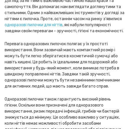
Догляд за нігтями є важливою частиною нашої краси та
самопочуття. Він допомагає нам виглядати доглянутими та
стильними. Одним з найважливіших інструментів у догляді за
нігтями є пилочка. Проте, останнім часом на ринку з'явилися
одноразові пилочки для нігтів
, які набули популярності
завдяки своїм перевагам - зручності, гігієні та економічності.
Перевага одноразових пилочок полягає у їх простоті
використання. Вони зазвичай мають компактний розмір і
можуть бути легко зберігатися в косметичній сумочці або
навіть кишені. Це робить їх ідеальними для подорожей або
використання у будь-який момент, коли виникає потреба в
швидкому поправленні нігтів. Завдяки такій зручності,
одноразові пилочки можуть бути незамінними помічниками
для активних людей, що мають завжди багато справ.
Одноразові пилочки також гарантують високий рівень
гігієни. Оскільки вони призначені для одноразового
використання, ризик передачі інфекцій, грибків чи бактерій
знижується до мінімуму. Це особливо важливо у ситуаціях,
коли нігтів немає можливості обробити засобами